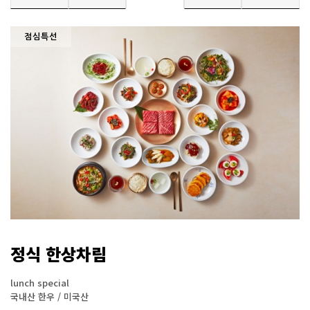
점심특선
정식 한상차림
lunch special
국내산 한우 / 미국산