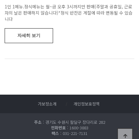
1인 1메뉴.정식메뉴는 월~금 오후 3시까지만 판매(주말과 공휴일, 근로
자의 날은 판매하지 않습니다)*정식 반찬은 계절에 따라 변동될 수 있습
니다
자세히 보기
가보정소개
개인정보호정책
주소
: 경기도 수원시 팔달구 장다리로 282
전화번호
: 1600-3883
팩스
: 031-221-7131