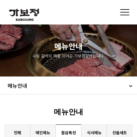
Toggle
naviga
메뉴안내
수원 갈비의 맥을 이어온 가보정갈비입니다.
메뉴안내
메뉴안내
전체
메인메뉴
점심특선
식사메뉴
선물세트